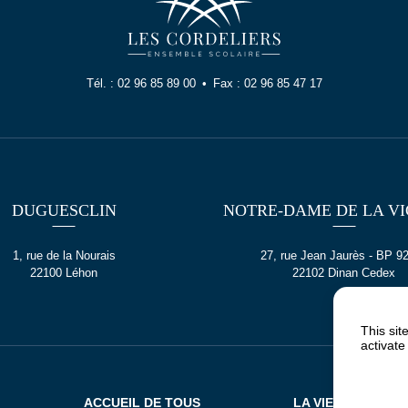
Tél. :
02 96 85 89 00
Fax :
02 96 85 47 17
DUGUESCLIN
NOTRE-DAME DE LA VI
1, rue de la Nourais
27, rue Jean Jaurès - BP 9
22100 Léhon
22102 Dinan Cedex
This sit
activate
ACCUEIL DE TOUS
LA VIE DE L’ÉCOL