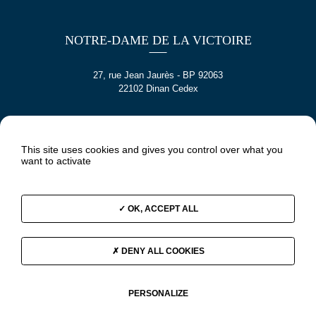
NOTRE-DAME DE LA VICTOIRE
27, rue Jean Jaurès - BP 92063
22102 Dinan Cedex
SAINTE CROIX
This site uses cookies and gives you control over what you
want to activate
5 rue Jeanne Jugan
22100 DINAN
OK, ACCEPT ALL
DENY ALL COOKIES
PERSONALIZE