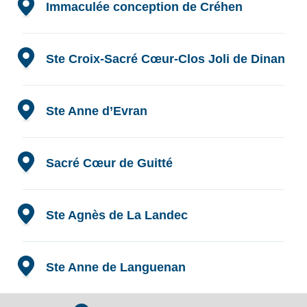
Immaculée conception de Créhen
Adresse :
6-8 rue de la Fontaine, 22130 Créhen
Site internet :
https://www.ecolecrehen.fr/
Ste Croix-Sacré Cœur-Clos Joli de Dinan
Adresse :
5 rue Jeanne Jugan 22100 Dinan
Site internet :
https://ecolesaintecroix.fr/
Ste Anne d’Evran
Adresse :
6 rue Jean de Beaumanoir, 22630 Evran
Site internet :
https://sainteanneevran.fr/
Sacré Cœur de Guitté
Adresse :
6 rue du Calvaire, 22350 Guitté
Site internet :
https://ecoleguitte.fr/
Ste Agnès de La Landec
Adresse :
Le Bourg, 22980 La Landec
Site internet :
https://www.ecolesteagneslalandec.fr/
Ste Anne de Languenan
Adresse :
5 rue du Frémur 22130 Languenan