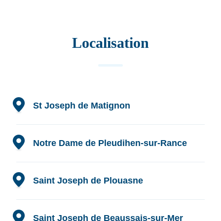
Localisation
St Joseph de Matignon
Adresse :
rue des Guerches 22550 Matignon
Site internet :
http://stjosephmatignon.fr/
Notre Dame de Pleudihen-sur-Rance
Adresse :
3 rue des Frères Lamenais 22690
Pleudihen-sur-Rance
Saint Joseph de Plouasne
Site internet :
Adresse :
14 rue Néal 22830 Plouasne
https://ecolenotredame.toutemonecole.fr/
Site internet :
https://www.saintjosephplouasne.fr/
Saint Joseph de Beaussais-sur-Mer