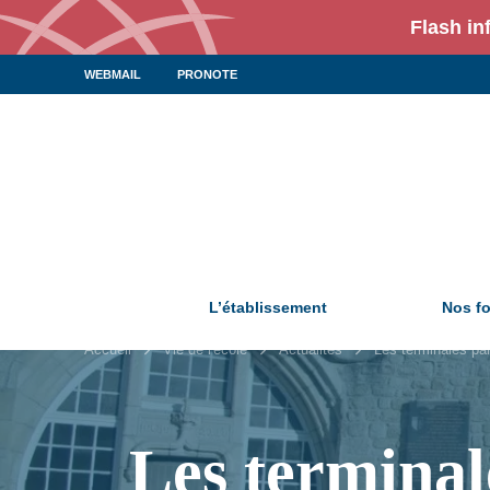
Flash in
WEBMAIL
PRONOTE
L’établissement
Nos f
Accueil
Vie de l'école
Actualités
Les terminales par
Les terminal