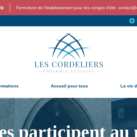
fo
Fermeture de l'établissement pour les congés d'été. contact@c
ormations
Accueil pour tous
La vie d
ticipent au projet Jardin
es participent au 