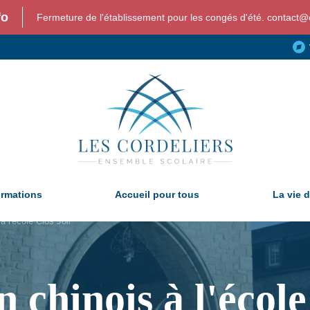
fo
Fermeture de l'établissement pour les congés d'été. contact@c
ormations
Accueil pour tous
La vie d
à l'école Clos Joli
 chinois à l'école