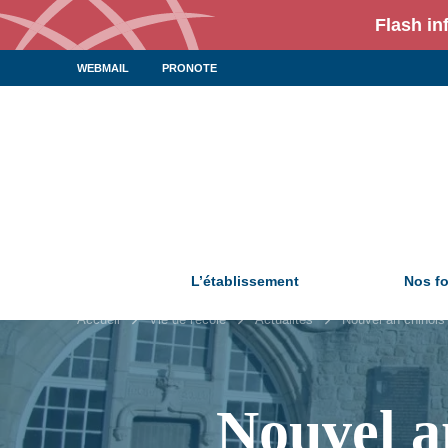
Flash in
WEBMAIL
PRONOTE
L’établissement
Nos f
Accueil
Vie de l'école
Actualités
Nouvel an chinois 
Nouvel an