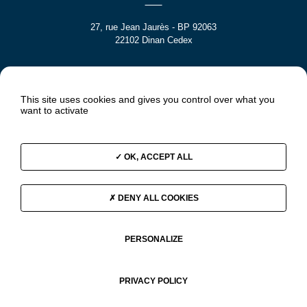
27, rue Jean Jaurès - BP 92063
22102 Dinan Cedex
SAINTE CROIX
This site uses cookies and gives you control over what you
want to activate
5 rue Jeanne Jugan
22100 DINAN
OK, ACCEPT ALL
DENY ALL COOKIES
PERSONALIZE
PRIVACY POLICY
MENTIONS LÉGALES
DONNÉES PERSONNELLES