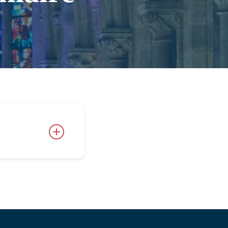
d’entre nous dans
t des consciences
 des