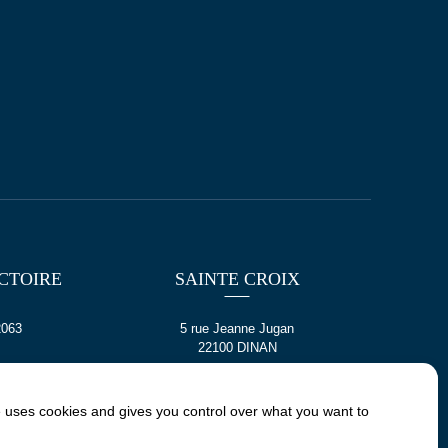
 le sens de sa
l’emploi du temps
CTOIRE
SAINTE CROIX
2063
5 rue Jeanne Jugan
22100 DINAN
 les enseignantes.
e uses cookies and gives you control over what you want to