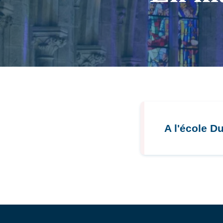
A l'école D
Dans une école 
son quotidien. O
de chacun.
L’école DUGUES