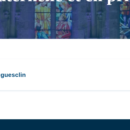
uguesclin
catholique, la pastorale est une mission qui incombe à chacun 
n y parle de la vie de Jésus, dans le respect des convictions e
CLIN propose donc en plus des compétences à développer et