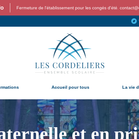
fo
Fermeture de l'établissement pour les congés d'été. contact@c
ormations
Accueil pour tous
La vie d
ternelle et en pr