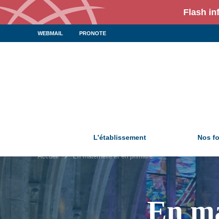
Flash in
WEBMAIL
PRONOTE
L’établissement
Nos f
Accueil
En maternelle et en primaire
En ma