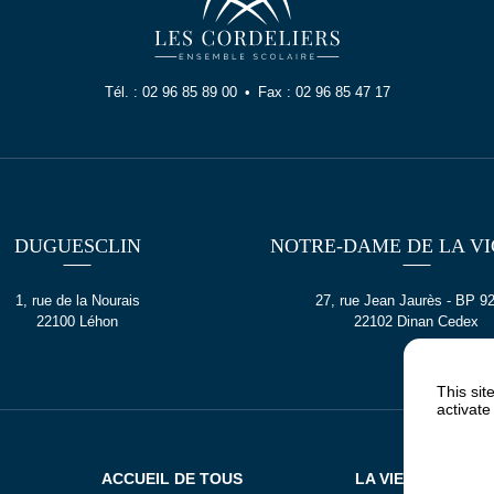
Tél. :
02 96 85 89 00
Fax :
02 96 85 47 17
DUGUESCLIN
NOTRE-DAME DE LA VI
1, rue de la Nourais
27, rue Jean Jaurès - BP 9
22100 Léhon
22102 Dinan Cedex
This sit
activate
ACCUEIL DE TOUS
LA VIE DE L’ÉCOL